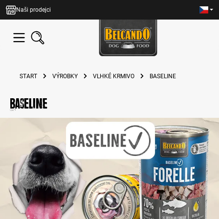
lavní obsah
Naši prodejci
START
VÝROBKY
VLHKÉ KRMIVO
BASELINE
Baseline