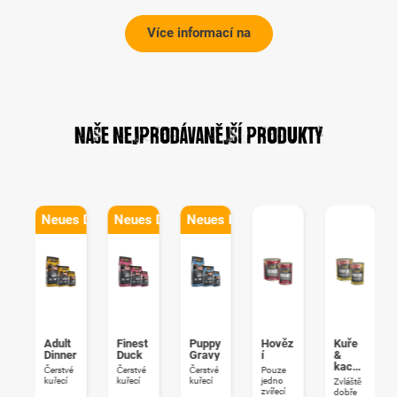
Více informací na
Naše nejprodávanější produkty
Neues Design
Neues Design
Neues Design
c
Adult
Finest
Puppy
Hověz
Kuře
Dinner
Duck
Gravy
í
&
kachn
Čerstvé
Čerstvé
Čerstvé
Pouze
a
kuřecí
kuřecí
kuřecí
jedno
Zvláště
u
zvířecí
dobře