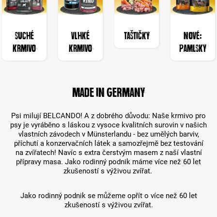
Suché
Vlhké
Taštičky
NOVÉ:
krmivo
krmivo
Pamlsky
Made in Germany
Psi milují BELCANDO! A z dobrého důvodu: Naše krmivo pro
psy je vyráběno s láskou z vysoce kvalitních surovin v našich
vlastních závodech v Münsterlandu - bez umělých barviv,
příchutí a konzervačních látek a samozřejmě bez testování
na zvířatech! Navíc s extra čerstvým masem z naší vlastní
přípravy masa. Jako rodinný podnik máme více než 60 let
zkušeností s výživou zvířat.
Jako rodinný podnik se můžeme opřít o více než 60 let
zkušeností s výživou zvířat.