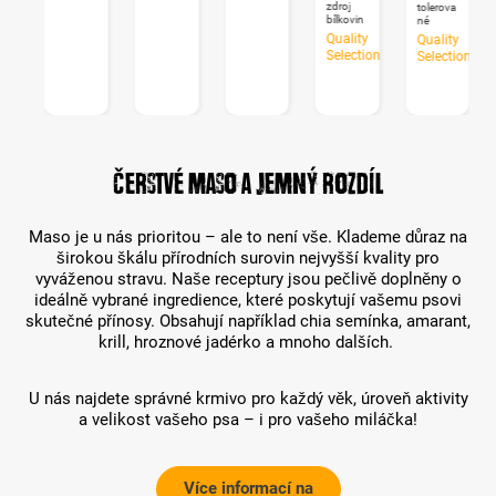
zdroj
tolerova
t
bílkovin
né
tion
Quality
Quality
Selection
Selection
Čerstvé maso a jemný rozdíl
Maso je u nás prioritou – ale to není vše. Klademe důraz na
širokou škálu přírodních surovin nejvyšší kvality pro
vyváženou stravu. Naše receptury jsou pečlivě doplněny o
ideálně vybrané ingredience, které poskytují vašemu psovi
skutečné přínosy. Obsahují například chia semínka, amarant,
krill, hroznové jadérko a mnoho dalších.
U nás najdete správné krmivo pro každý věk, úroveň aktivity
a velikost vašeho psa – i pro vašeho miláčka!
Více informací na