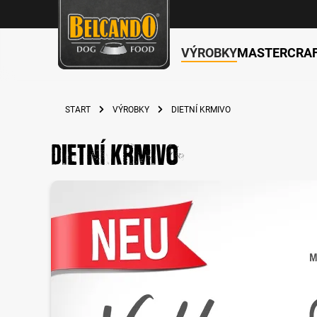
VÝROBKY
MASTERCRA
hledávání
Přeskočit na hlavní navigaci
START
VÝROBKY
DIETNÍ KRMIVO
Dietní krmivo