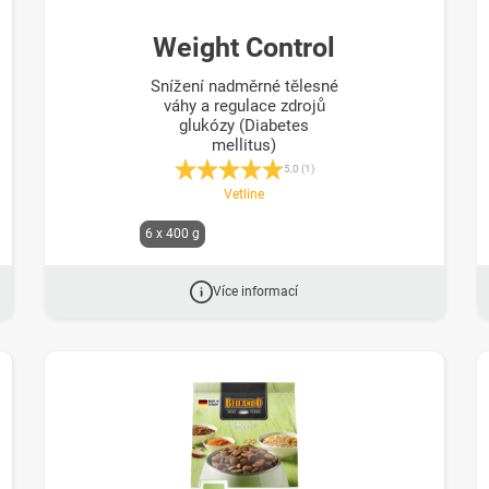
Weight Control
Snížení nadměrné tělesné
váhy a regulace zdrojů
glukózy (Diabetes
mellitus)
Průměrné hodnocení 5 z 5 hvězd
5,0 (1)
Vetline
M
6 x 400 g
i
t
d
Více informací
e
n
P
f
e
i
l
t
a