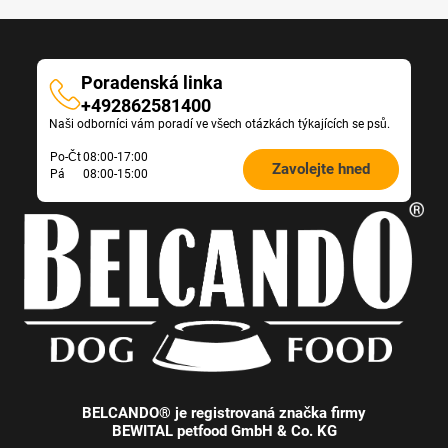
i
e
l
n
t
P
a
r
s
Poradenská linka
o
t
Poradenská
+492862581400
d
e
Naši odborníci vám poradí ve všech otázkách týkajících se psů.
linka
u
n
k
k
Öffnungszeiten
Po-Čt
08:00-17:00
Zavolejte hned
t
ö
Pá
08:00-15:00
Futterberatung:
-
n
V
n
a
e
r
n
i
d
a
i
n
e
t
v
e
e
n
r
a
s
u
c
BELCANDO® je registrovaná značka firmy
s
h
BEWITAL petfood GmbH & Co. KG
g
i