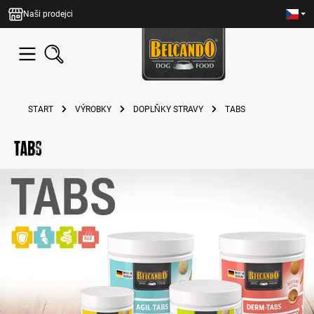
lavní obsah
Naši prodejci
START
VÝROBKY
DOPLŇKY STRAVY
TABS
Tabs