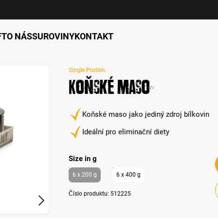
FT
O NÁS
SUROVINY
KONTAKT
Single Protein
Koňské maso
Koňské maso jako jediný zdroj bílkovin
Ideální pro eliminační diety
auswählen
Size in g
6 x 200 g
6 x 400 g
Číslo produktu:
512225