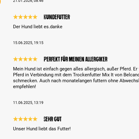
21.01.2026, 08:46
Hundefutter
Recenze s hodnocením 5 z 5 hvězd
Der Hund liebt es.danke
15.06.2025, 19:15
Perfekt für meinen Allergiker
Recenze s hodnocením 5 z 5 hvězd
Mein Hund ist einfach gegen alles allergisch, außer Pferd. Er
Pferd in Verbindung mit dem Trockenfutter Mix It von Belcan
schmecken. Auch nach monatelangen futtern ohne Abwechslun
empfehlen!
11.06.2025, 13:19
Sehr gut
Recenze s hodnocením 5 z 5 hvězd
Unser Hund liebt das Futter!