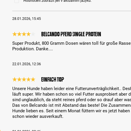
Hodnocení zobrazit jen v aktuálním jazyku.
28.01.2026, 15:45
Belcando Pferd Single Protein
Recenze s hodnocením 4 z 5 hvězd
Super Produkt, 800 Gramm Dosen wären toll für große Rassen
Produktion. Danke....
22.01.2026, 12:36
Einfach top
Recenze s hodnocením 5 z 5 hvězd
Unsere Hunde haben leider eine Futterunverträglichkeit.. Des
läuft super. Wir haben schon so viel Futter ausprobiert ab
sind unglaublich, da steht reines pferd oder so drauf aber was 
Das von Belcando ist mit Abstand das beste! Die Zusammens
Hunde lieben es. Seit einem Monat füttern wir es jetzt haben 
schon wieder ausverkauft.