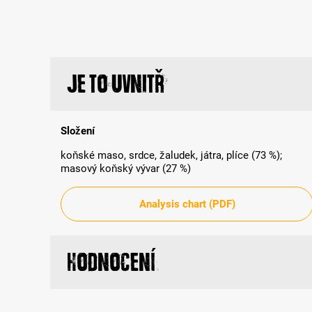
Je to uvnitř
Složení
koňské maso, srdce, žaludek, játra, plíce (73 %);
masový koňský vývar (27 %)
Analysis chart (PDF)
Hodnocení