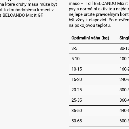
maso + 1 díl BELCANDO Mix it
t, na které druhy masa může být
psy s normální aktivitou najde
ívat k dlouhodobému krmení v
nejlépe určíte pravidelným kon
 s BELCANDO Mix it GF.
být vždy k dispozici. Po otevře
na pokojovou teplotu.
Optimální váha (kg)
Sing
3-5
80-1
5-10
100-
10-15
160-
15-20
240-
20-25
300-
25-35
360-
35-50
440-
50-65
600-