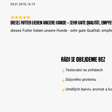
03.01.2018, 16:15
Recenze s hodnocením 5 z 5 hvězd
dieses Futter lieben unsere Hunde - sehr gute Qualität, em
dieses Futter lieben unsere Hunde - sehr gute Qualität, emp
Rádi se obejdeme bez
Testování na zvířatech
Sójového proteinu
Umělých barviv, aromat a k