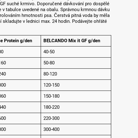
 GF suché krmivo. Doporučené dávkování pro dospělé
te v tabulce uvedené na obalu. Správnou krmnou dávku
trolováním hmotnosti psa. Čerstvá pitná voda by měla
ní skladujte v lednici max. 24 hodin. Podávejte ohřáté
le Protein g/den
BELCANDO Mix it GF g/den
00
40-50
160
50-80
240
80-120
300
120-150
360
150-180
440
180-220
600
220-300
800
300-400