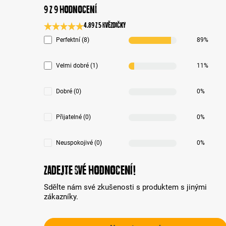
9 z 9 hodnocení
4.89 z 5 Hvězdičky
Průměrné hodnocení 4.8 z 5 hvězd
Perfektní (8)
89%
Velmi dobré (1)
11%
Dobré (0)
0%
Přijatelné (0)
0%
Neuspokojivé (0)
0%
Zadejte své hodnocení!
Sdělte nám své zkušenosti s produktem s jinými
zákazníky.