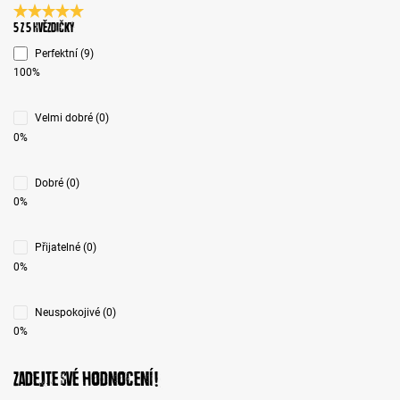
Průměrné hodnocení 5 z 5 hvězd
5 z 5 Hvězdičky
Perfektní (9)
100%
Velmi dobré (0)
0%
Dobré (0)
0%
Přijatelné (0)
0%
Neuspokojivé (0)
0%
Zadejte své hodnocení!