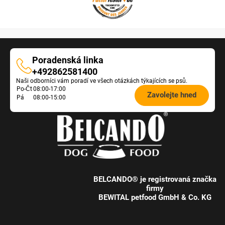
Poradenská linka
Poradenská
+492862581400
Naši odborníci vám poradí ve všech otázkách týkajících se psů.
linka
Öffnungszeiten
Po-Čt
08:00-17:00
Zavolejte hned
Pá
08:00-15:00
Futterberatung:
BELCANDO® je registrovaná značka
firmy
BEWITAL petfood GmbH & Co. KG