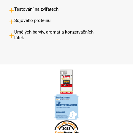
Testování na zvířatech
Sójového proteinu
Umělých barviv, aromat a konzervačních
látek