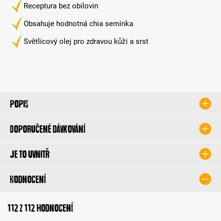
Receptura bez obilovin
Obsahuje hodnotná chia semínka
Světlicový olej pro zdravou kůži a srst
Popis
Doporučené dávkování
Je to uvnitř
Hodnocení
112 z 112 hodnocení