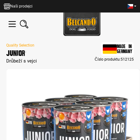
lavní obsah
Naši prodejci
Quality Selection
MADE IN
Junior
GERMANY
Číslo produktu:
512125
Drůbeží s vejci
Přeskočit galerii obrázků