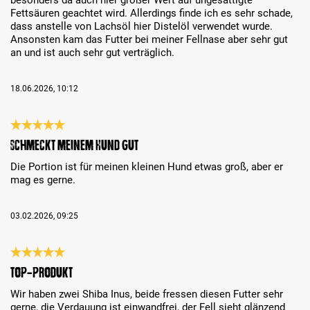
besonders da auch hier großer Wert auf ungesättigte
Fettsäuren geachtet wird. Allerdings finde ich es sehr schade,
dass anstelle von Lachsöl hier Distelöl verwendet wurde.
Ansonsten kam das Futter bei meiner Fellnase aber sehr gut
an und ist auch sehr gut verträglich.
18.06.2026, 10:12
Recenze s hodnocením 5 z 5 hvězd
Schmeckt meinem Hund gut
Die Portion ist für meinen kleinen Hund etwas groß, aber er
mag es gerne.
03.02.2026, 09:25
Recenze s hodnocením 5 z 5 hvězd
TOP-Produkt
Wir haben zwei Shiba Inus, beide fressen diesen Futter sehr
gerne, die Verdauung ist einwandfrei, der Fell sieht glänzend