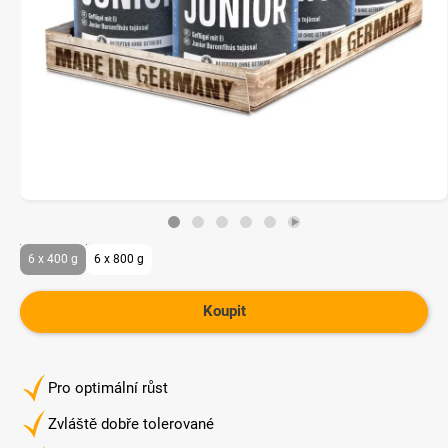
6 x 400 g
6 x 800 g
Koupit
Pro optimální růst
Zvláště dobře tolerované