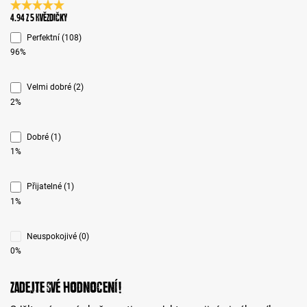
Průměrné hodnocení 4.9 z 5 hvězd
4.94 z 5 Hvězdičky
Perfektní (108)
96%
Velmi dobré (2)
2%
Dobré (1)
1%
Přijatelné (1)
1%
Neuspokojivé (0)
0%
Zadejte své hodnocení!