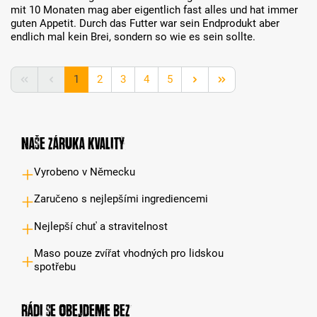
mit 10 Monaten mag aber eigentlich fast alles und hat immer
guten Appetit. Durch das Futter war sein Endprodukt aber
endlich mal kein Brei, sondern so wie es sein sollte.
Strana
Strana
Strana
Strana
Strana
1
2
3
4
5
Naše záruka kvality
Vyrobeno v Německu
Zaručeno s nejlepšími ingrediencemi
Nejlepší chuť a stravitelnost
Maso pouze zvířat vhodných pro lidskou
spotřebu
Rádi se obejdeme bez