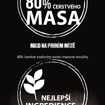
Maso na prvním místě
80% čerstvé svaloviny místo masové moučky