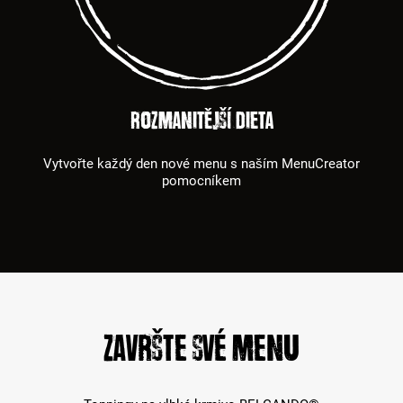
Rozmanitější dieta
Vytvořte každý den nové menu s naším MenuCreator
pomocníkem
Završte své menu