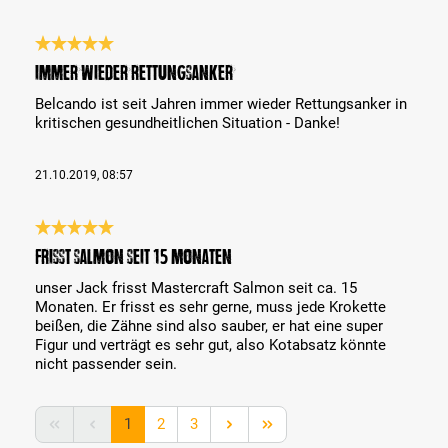
Recenze s hodnocením 5 z 5 hvězd
immer wieder Rettungsanker
Belcando ist seit Jahren immer wieder Rettungsanker in
kritischen gesundheitlichen Situation - Danke!
21.10.2019, 08:57
Recenze s hodnocením 5 z 5 hvězd
Frisst Salmon seit 15 Monaten
unser Jack frisst Mastercraft Salmon seit ca. 15
Monaten. Er frisst es sehr gerne, muss jede Krokette
beißen, die Zähne sind also sauber, er hat eine super
Figur und verträgt es sehr gut, also Kotabsatz könnte
nicht passender sein.
Strana
Strana
Strana
1
2
3