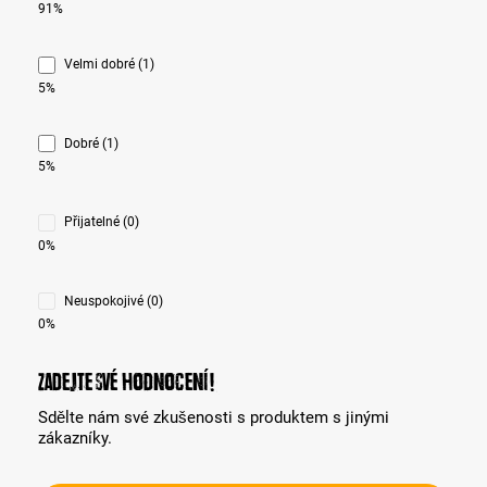
91%
Velmi dobré (1)
5%
Dobré (1)
5%
Přijatelné (0)
0%
Neuspokojivé (0)
0%
Zadejte své hodnocení!
Sdělte nám své zkušenosti s produktem s jinými
zákazníky.