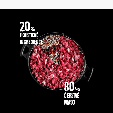
20
%
holistické
ingredience
80
%
čerstvé
maso