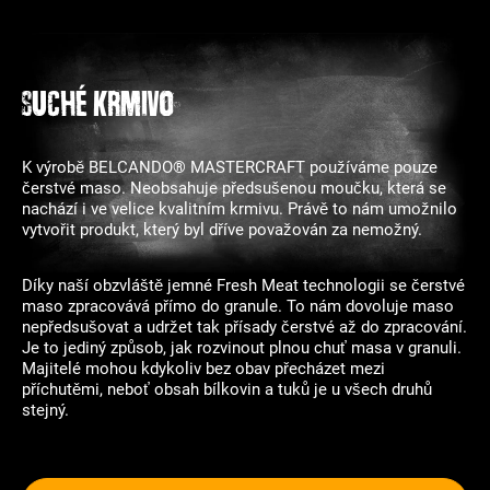
Suché krmivo
K výrobě BELCANDO® MASTERCRAFT používáme pouze
čerstvé maso. Neobsahuje předsušenou moučku, která se
nachází i ve velice kvalitním krmivu. Právě to nám umožnilo
vytvořit produkt, který byl dříve považován za nemožný.
Díky naší obzvláště jemné Fresh Meat technologii se čerstvé
maso zpracovává přímo do granule. To nám dovoluje maso
nepředsušovat a udržet tak přísady čerstvé až do zpracování.
Je to jediný způsob, jak rozvinout plnou chuť masa v granuli.
Majitelé mohou kdykoliv bez obav přecházet mezi
příchutěmi, neboť obsah bílkovin a tuků je u všech druhů
stejný.