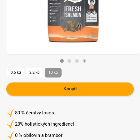
0.5 kg
2.2 kg
10 kg
Koupit
80 % čerstvý losos
20% holistických ingrediencí
0 % obilovin a brambor