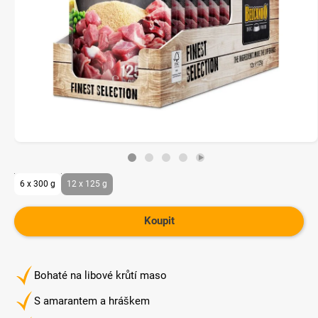
6 x 300 g
12 x 125 g
Koupit
Bohaté na libové krůtí maso
S amarantem a hráškem