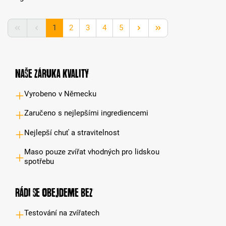
Strana
Strana
Strana
Strana
Strana
1
2
3
4
5
Naše záruka kvality
Vyrobeno v Německu
Zaručeno s nejlepšími ingrediencemi
Nejlepší chuť a stravitelnost
Maso pouze zvířat vhodných pro lidskou
spotřebu
Rádi se obejdeme bez
Testování na zvířatech