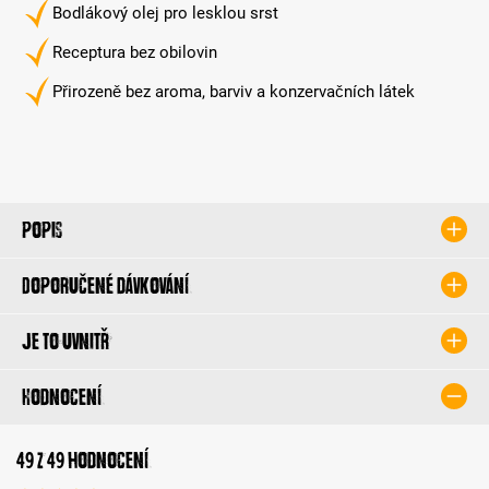
Bodlákový olej pro lesklou srst
Receptura bez obilovin
Přirozeně bez aroma, barviv a konzervačních látek
Popis
Doporučené dávkování
Je to uvnitř
Hodnocení
49 z 49 hodnocení