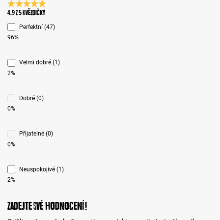
Průměrné hodnocení 4.9 z 5 hvězd
4.9 z 5 Hvězdičky
Perfektní (47)
96%
Velmi dobré (1)
2%
Dobré (0)
0%
Přijatelné (0)
0%
Neuspokojivé (1)
2%
Zadejte své hodnocení!