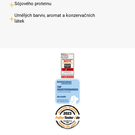
Sójového proteinu
Umělých barviv, aromat a konzervačních
látek