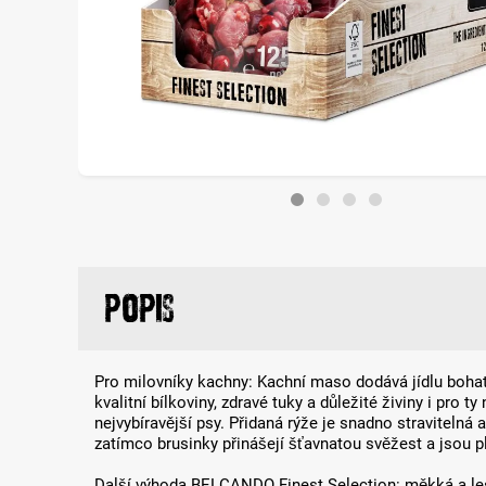
Popis
Pro milovníky kachny: Kachní maso dodává jídlu boha
kvalitní bílkoviny, zdravé tuky a důležité živiny i pro ty 
nejvybíravější psy. Přidaná rýže je snadno stravitelná 
zatímco brusinky přinášejí šťavnatou svěžest a jsou p
Další výhoda BELCANDO Finest Selection: měkká a les