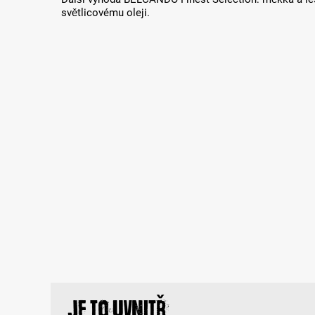
světlicovému oleji.
Je to uvnitř