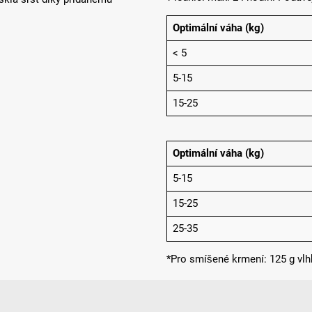
Optimální váha (kg)
< 5
5-15
15-25
Optimální váha (kg)
5-15
15-25
25-35
*Pro smíšené krmení: 125 g vl