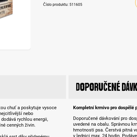
Číslo produktu:
511605
Doporučené dávk
tou chuť a poskytuje vysoce
Kompletní krmivo pro dospělé 
nejcitlivější nebo
Doporučené dávkování pro dospě
a dodává rychlou energii,
uvedené na obalu. Správnou kr
lné cenných živin.
hmotnosti psa. Čerstvá pitná vo
v lednici max. 24 hodin. Podáve
klá srst díky přidanému