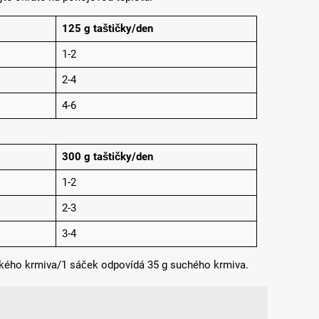
125 g taštičky/den
1-2
2-4
4-6
300 g taštičky/den
1-2
2-3
3-4
hkého krmiva/1 sáček odpovídá 35 g suchého krmiva.