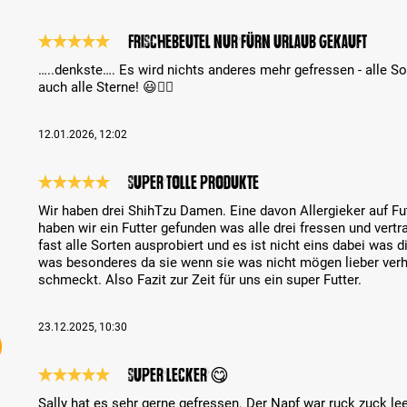
Frischebeutel nur fürn Urlaub gekauft
Recenze s hodnocením 5 z 5 hvězd
…..denkste…. Es wird nichts anderes mehr gefressen - alle S
auch alle Sterne! 😃👌🏻
12.01.2026, 12:02
Super tolle Produkte
Recenze s hodnocením 5 z 5 hvězd
Wir haben drei ShihTzu Damen. Eine davon Allergieker auf Fut
haben wir ein Futter gefunden was alle drei fressen und vert
fast alle Sorten ausprobiert und es ist nicht eins dabei was 
was besonderes da sie wenn sie was nicht mögen lieber verh
schmeckt. Also Fazit zur Zeit für uns ein super Futter.
23.12.2025, 10:30
Super lecker 😋
Recenze s hodnocením 5 z 5 hvězd
Sally hat es sehr gerne gefressen. Der Napf war ruck zuck le