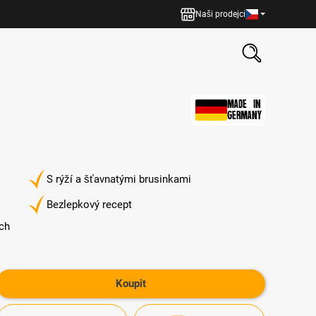
Naši prodejci
MADE IN
GERMANY
S rýží a šťavnatými brusinkami
Bezlepkový recept
ích
Koupit