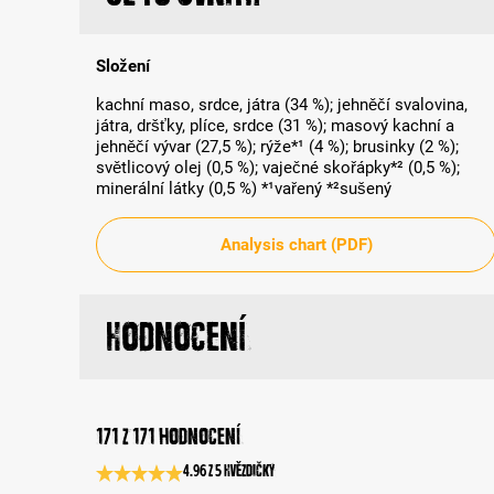
Složení
kachní maso, srdce, játra (34 %); jehněčí svalovina,
játra, dršťky, plíce, srdce (31 %); masový kachní a
jehněčí vývar (27,5 %); rýže*¹ (4 %); brusinky (2 %);
světlicový olej (0,5 %); vaječné skořápky*² (0,5 %);
minerální látky (0,5 %) *¹vařený *²sušený
Analysis chart (PDF)
Hodnocení
171 z 171 hodnocení
4.96 z 5 Hvězdičky
Průměrné hodnocení 4.9 z 5 hvězd