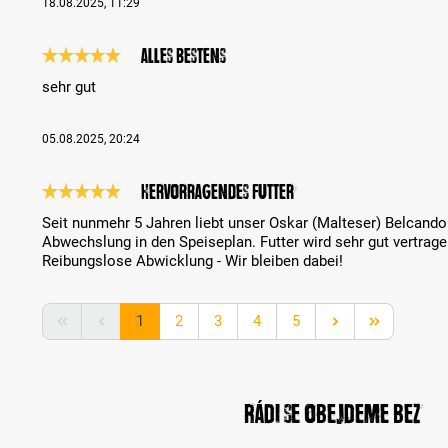
18.08.2025, 11:29
alles bestens
Recenze s hodnocením 5 z 5 hvězd
sehr gut
05.08.2025, 20:24
Hervorragendes Futter
Recenze s hodnocením 5 z 5 hvězd
Seit nunmehr 5 Jahren liebt unser Oskar (Malteser) Belcando
Abwechslung in den Speiseplan. Futter wird sehr gut vertra
Reibungslose Abwicklung - Wir bleiben dabei!
Strana
Strana
Strana
Strana
Strana
1
2
3
4
5
Rádi se obejdeme bez