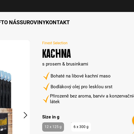
FT
O NÁS
SUROVINY
KONTAKT
Finest Selection
Kachna
s prosem & brusinkami
Bohaté na libové kachní maso
Bodlákový olej pro lesklou srst
Přirozeně bez aroma, barviv a konzervačn
látek
auswählen
Size in g
12 x 125 g
6 x 300 g