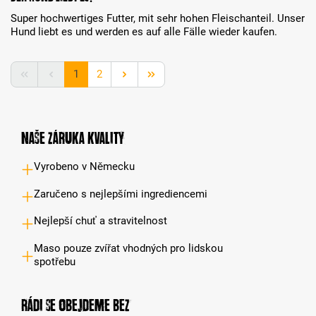
Super hochwertiges Futter, mit sehr hohen Fleischanteil. Unser
Hund liebt es und werden es auf alle Fälle wieder kaufen.
Strana
Strana
1
2
Naše záruka kvality
Vyrobeno v Německu
Zaručeno s nejlepšími ingrediencemi
Nejlepší chuť a stravitelnost
Maso pouze zvířat vhodných pro lidskou
spotřebu
Rádi se obejdeme bez