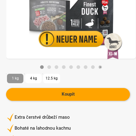
1 kg
4 kg
12.5 kg
Koupit
Extra čerstvé drůbeží maso
Bohaté na lahodnou kachnu