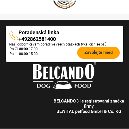
Poradenská linka
Poradenská
+492862581400
Naši odborníci vám poradí ve všech otázkách týkajících se psů.
linka
Öffnungszeiten
Po-Čt
08:00-17:00
Zavolejte hned
Pá
08:00-15:00
Futterberatung:
BELCANDO® je registrovaná značka
firmy
BEWITAL petfood GmbH & Co. KG