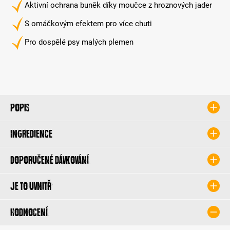
Aktivní ochrana buněk díky moučce z hroznových jader
S omáčkovým efektem pro více chuti
Pro dospělé psy malých plemen
Popis
Ingredience
Doporučené dávkování
Je to uvnitř
Hodnocení