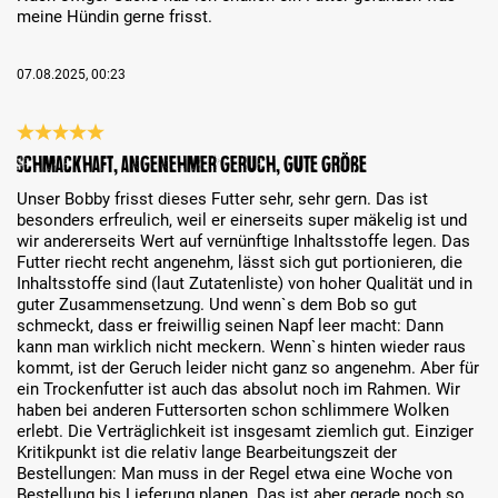
meine Hündin gerne frisst.
07.08.2025, 00:23
Recenze s hodnocením 5 z 5 hvězd
Schmackhaft, angenehmer Geruch, gute Größe
Unser Bobby frisst dieses Futter sehr, sehr gern. Das ist
besonders erfreulich, weil er einerseits super mäkelig ist und
wir andererseits Wert auf vernünftige Inhaltsstoffe legen. Das
Futter riecht recht angenehm, lässt sich gut portionieren, die
Inhaltsstoffe sind (laut Zutatenliste) von hoher Qualität und in
guter Zusammensetzung. Und wenn`s dem Bob so gut
schmeckt, dass er freiwillig seinen Napf leer macht: Dann
kann man wirklich nicht meckern. Wenn`s hinten wieder raus
kommt, ist der Geruch leider nicht ganz so angenehm. Aber für
ein Trockenfutter ist auch das absolut noch im Rahmen. Wir
haben bei anderen Futtersorten schon schlimmere Wolken
erlebt. Die Verträglichkeit ist insgesamt ziemlich gut. Einziger
Kritikpunkt ist die relativ lange Bearbeitungszeit der
Bestellungen: Man muss in der Regel etwa eine Woche von
Bestellung bis Lieferung planen. Das ist aber gerade noch so