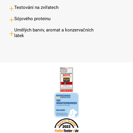
Testování na zvířatech
Sójového proteinu
Umělých barviv, aromat a konzervačních
látek