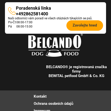
Poradenská linka
Poradenská
+492862581400
Naši odborníci vám poradí ve všech otázkách týkajících se psů.
linka
Öffnungszeiten
Po-Čt
08:00-17:00
Zavolejte hned
Pá
08:00-15:00
Futterberatung:
BELCANDO® je registrovaná značka
firmy
BEWITAL petfood GmbH & Co. KG
Kontakt
Ochrana osobních údajů
Impresum