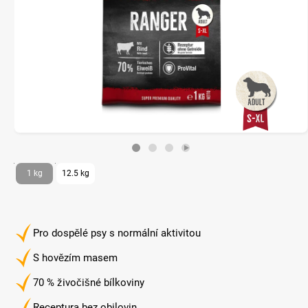
1 kg
12.5 kg
Pro dospělé psy s normální aktivitou
S hovězím masem
70 % živočišné bílkoviny
Receptura bez obilovin