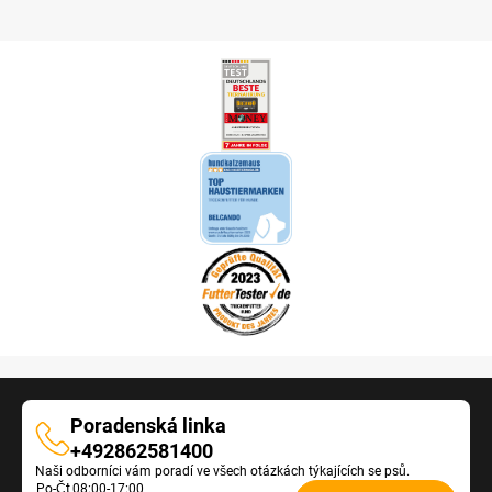
Poradenská linka
Poradenská
+492862581400
Naši odborníci vám poradí ve všech otázkách týkajících se psů.
linka
Po-Čt
08:00-17:00