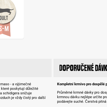
Doporučené dávk
í maso - a výjimečné
Kompletní krmivo pro dospělé 
 které poskytují důležité
Průměrné krmné dávky pro dosp
a schidigera snižuje
krmnou dávku nejlépe určíte p
vzduch je vždy čistý pro další
podávejte suché. Čerstvá pitná 