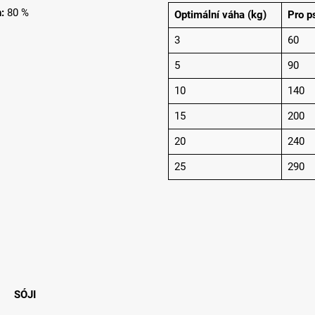
n:
80 %
Optimální váha (kg)
Pro p
3
60
5
90
10
140
15
200
20
240
25
290
SÓJI