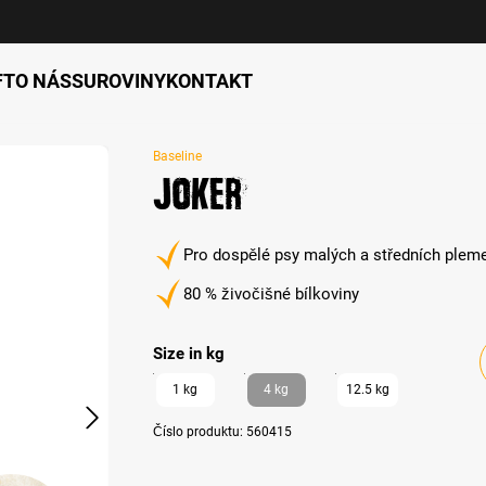
FT
O NÁS
SUROVINY
KONTAKT
Baseline
Joker
Pro dospělé psy malých a středních plem
80 % živočišné bílkoviny
auswählen
Size in kg
1 kg
4 kg
12.5 kg
Číslo produktu:
560415