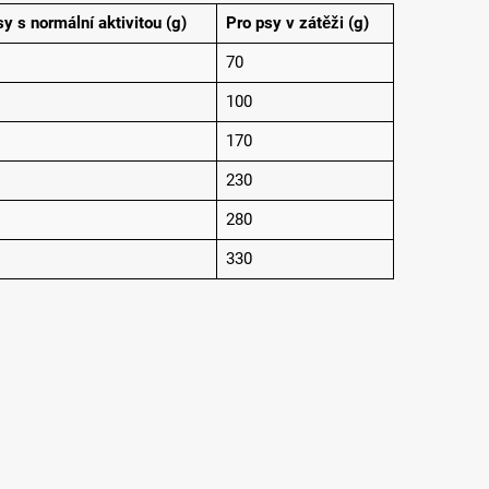
sy s normální aktivitou (g)
Pro psy v zátěži (g)
70
100
170
230
280
330