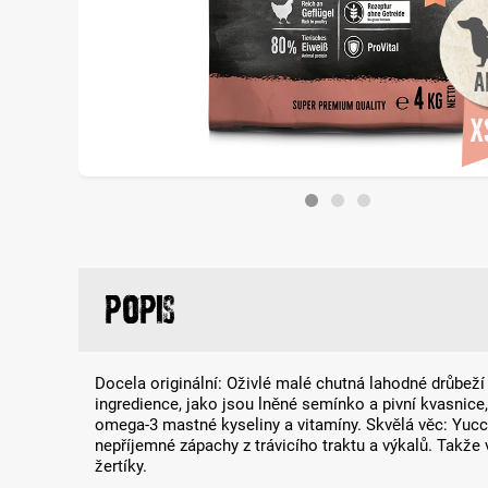
Popis
Docela originální: Oživlé malé chutná lahodné drůbež
ingredience, jako jsou lněné semínko a pivní kvasnice,
omega-3 mastné kyseliny a vitamíny. Skvělá věc: Yucc
nepříjemné zápachy z trávicího traktu a výkalů. Takže 
žertíky.