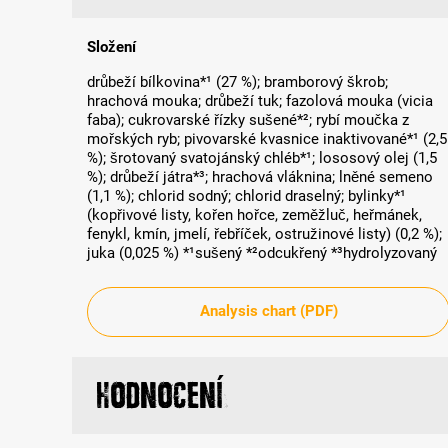
Složení
drůbeží bílkovina*¹ (27 %); bramborový škrob;
hrachová mouka; drůbeží tuk; fazolová mouka (vicia
faba); cukrovarské řízky sušené*²; rybí moučka z
mořských ryb; pivovarské kvasnice inaktivované*¹ (2,5
%); šrotovaný svatojánský chléb*¹; lososový olej (1,5
%); drůbeží játra*³; hrachová vláknina; lněné semeno
(1,1 %); chlorid sodný; chlorid draselný; bylinky*¹
(kopřivové listy, kořen hořce, zeměžluč, heřmánek,
fenykl, kmín, jmelí, řebříček, ostružinové listy) (0,2 %);
juka (0,025 %) *¹sušený *²odcukřený *³hydrolyzovaný
Analysis chart (PDF)
Hodnocení