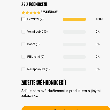
2 z 2 hodnocení
5 z 5 Hvězdičky
Průměrné hodnocení 5 z 5 hvězd
Perfektní (2)
100%
Velmi dobré (0)
0%
Dobré (0)
0%
Přijatelné (0)
0%
Neuspokojivé (0)
0%
Zadejte své hodnocení!
Sdělte nám své zkušenosti s produktem s jinými
zákazníky.