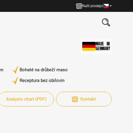
Naši prodejci
MADE IN
GERMANY
en
Bohaté na drůbeží maso
Receptura bez obilovin
Analysis chart (PDF)
Kontakt