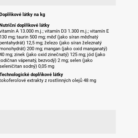
Doplňkové látky na kg
Nutriční doplňkové látky
vitamín A 13.000 m.j.; vitamín D3 1.300 m.j.; vitamín E
130 mg; taurin 500 mg; měď (jako síran měďnatý
pentahydrát) 12,5 mg; železo (jako síran železnatý
monohydrát) 200 mg; mangan (jako oxid manganatý)
40 mg; zinek (jako oxid zinečnatý) 125 mg; jód (jako
jodičnan vápenatý, bezvodý) 2 mg; selen (jako
seleničitan sodný) 0,05 mg
Technologické doplňkové látky
tokoferolové extrakty z rostlinných olejů 48 mg