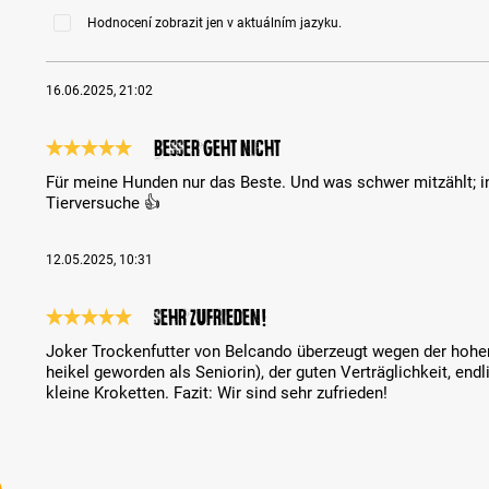
Hodnocení zobrazit jen v aktuálním jazyku.
16.06.2025, 21:02
Besser geht nicht
Recenze s hodnocením 5 z 5 hvězd
Für meine Hunden nur das Beste. Und was schwer mitzählt; i
Tierversuche 👍
12.05.2025, 10:31
Sehr zufrieden!
Recenze s hodnocením 5 z 5 hvězd
Joker Trockenfutter von Belcando überzeugt wegen der hohe
heikel geworden als Seniorin), der guten Verträglichkeit, endl
kleine Kroketten. Fazit: Wir sind sehr zufrieden!